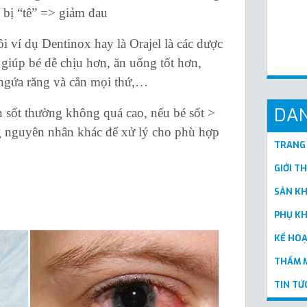
 bị “tê” => giảm đau
í dụ Dentinox hay là Orajel là các dược
giúp bé dễ chịu hơn, ăn uống tốt hơn,
, ngứa răng và cắn mọi thứ,…
DA
ốt thường không quá cao, nếu bé sốt >
g nguyên nhân khác để xử lý cho phù hợp
TRANG
GIỚI T
SẢN K
PHỤ K
KẾ HO
THẨM M
TIN TỨ