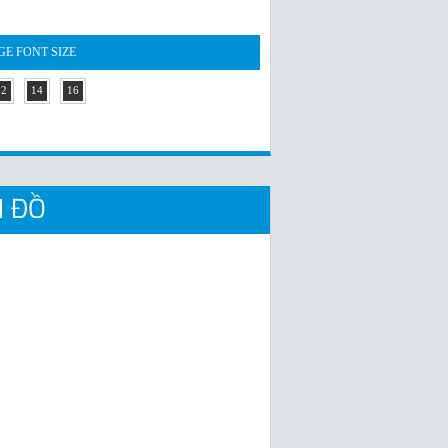
E FONT SIZE
12
14
16
 ĐỒ