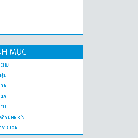
NH MỤC
 CHỦ
HIỆU
HOA
HOA
ẠCH
Ỹ VÙNG KÍN
C Y KHOA