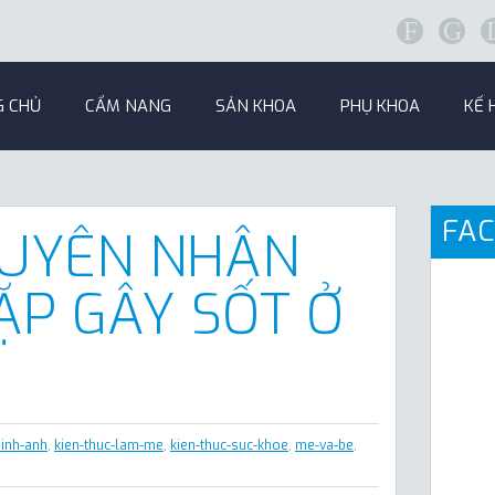
F
G
G CHỦ
CẨM NANG
SẢN KHOA
PHỤ KHOA
KẾ 
FA
UYÊN NHÂN
P GÂY SỐT Ở
hinh-anh
,
kien-thuc-lam-me
,
kien-thuc-suc-khoe
,
me-va-be
,