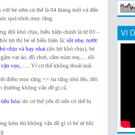
ới bé sớm có thể là 04 tháng tuổi và đến
húc quá trình mọc răng.
VI 
 đối khó chịu, biểu hiện chính là từ 03 –
ỏi lợi thì bé sẽ biểu hiện là:
sốt nhẹ, nước
hó chịu và hay nhai
(do lợi khó chịu), bé
 gặm vạt áo, đồ chơi, cắm núm mẹ,… rồi
, vặn vẹo,
…. Vì cơ thể không thoải mái
i điểm mọc răng => rìa răng nhú lên, đôi
nh thường không vấn đề gì cả.
tiêu hóa:
do cơ thể yếu đi nên có thể bị
ng kém thì không vấn đề gì vì bé sẽ hồi
ng