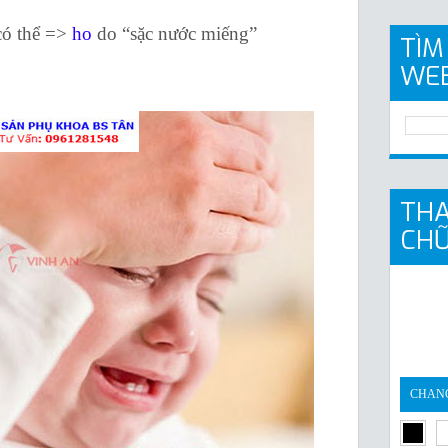
ó thể =>
ho
do “sặc nước miếng”
TÌM
WE
THA
CH
CHAN
gray