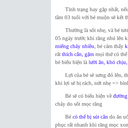
Tình trạng hay gặp nhất, nếu v
tầm 03 tuổi với bé muộn sẽ kết t
Thường là sốt nhẹ, và bé tương
05 ngày trước khi răng nhú lên kh
miếng chảy nhiều
, bé cảm thấy
k
rất
thích cắn, gặm
mọi thứ có thể
bé biểu hiện là l
ười ăn, khó chịu
Lợi của bé sẽ sưng đỏ lên, thờ
khi lợi sẽ bị rách, nứt nhẹ => bì
Bé sẽ có biểu hiện về
đường 
chảy do sốt mọc răng
Bé
có thể bị sút cân
do ăn uố
phục rất nhanh khi răng mọc xo