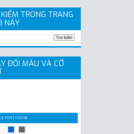
 KIẾM TRONG TRANG
B NÀY
Y ĐỔI MÀU VÀ CỠ
Ữ
GE FONT COLOR