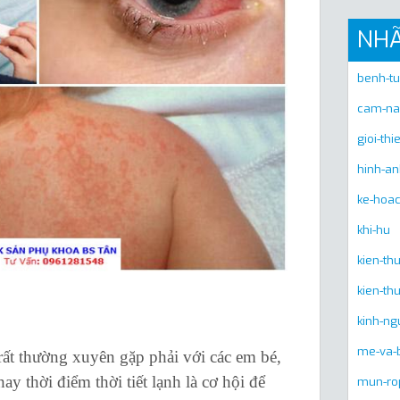
NH
benh-t
cam-na
gioi-thi
hinh-a
ke-hoa
khi-hu
kien-t
kien-th
kinh-ng
me-va-
t thường xuyên gặp phải với các em bé,
ay thời điểm thời tiết lạnh là cơ hội để
mun-ro