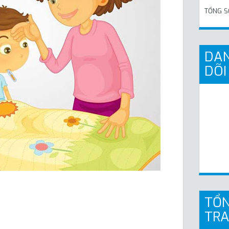
TỔNG S
DAN
DÕI
TỔN
TR