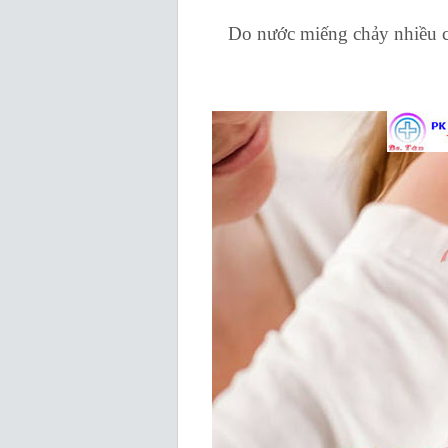
Do nước miếng chảy nhiều c
black
white
blue