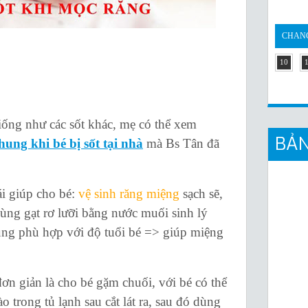
CHANG
10
ng như các sốt khác, mẹ có thể xem
BẢN
hung khi bé bị sốt tại nhà
mà Bs Tân đã
 giúp cho bé:
vệ sinh răng miệng
sạch sẽ,
 dùng gạt rơ lưỡi bằng nước muối sinh lý
ụng phù hợp với độ tuổi bé => giúp miệng
đơn giản là cho bé gặm chuối, với bé có thể
 trong tủ lạnh sau cắt lát ra, sau đó dùng