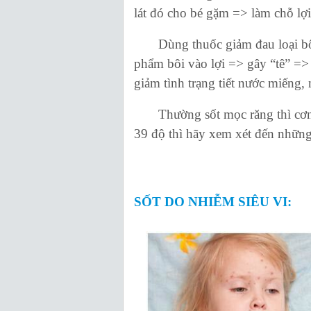
lát đó cho bé gặm => làm chỗ lợi
Dùng thuốc giảm đau loại bôi v
phẩm bôi vào lợi => gây “tê” => 
giảm tình trạng tiết nước miếng
Thường sốt mọc răng thì cơn s
39 độ thì hãy xem xét đến nhữn
SỐT DO NHIỄM SIÊU VI: