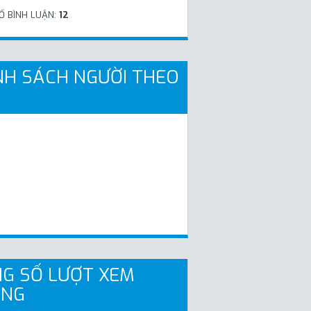
Ố BÌNH LUẬN:
12
H SÁCH NGƯỜI THEO
G SỐ LƯỢT XEM
ANG