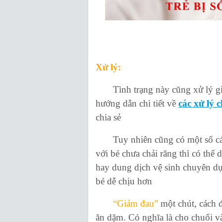
Xử lý:
Tình trạng này cũng xử lý giố
hướng dẫn chi tiết về
các xử lý c
chia sẻ
Tuy nhiên cũng có một số cái
với bé chưa chải răng thì có thể
hay dung dịch vệ sinh chuyên d
bé dễ chịu hơn
“Giảm đau”
một chút, cách 
ăn dặm. Có nghĩa là cho chuối vào