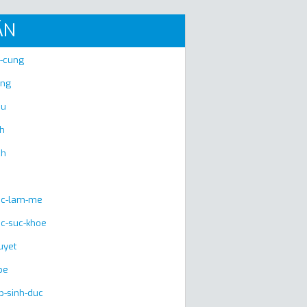
ÃN
u-cung
ng
eu
nh
ch
huc-lam-me
uc-suc-khoe
uyet
be
p-sinh-duc