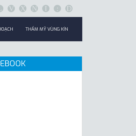
L
V
X
N
I
:
D
HOẠCH
THẨM MỸ VÙNG KÍN
CEBOOK