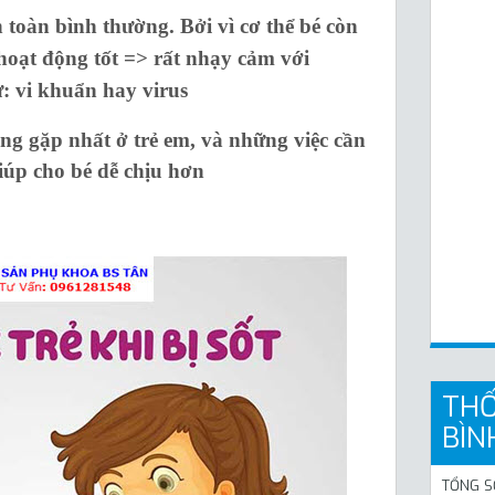
n toàn bình thường. Bởi vì cơ thể bé còn
hoạt động tốt => rất nhạy cảm với
 vi khuẩn hay virus
g gặp nhất ở trẻ em, và những việc cần
giúp cho bé dễ chịu hơn
THỐ
BÌN
TỔNG S