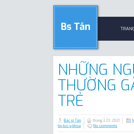
Bs Tân
TRAN
NHỮNG NG
THƯỜNG GẶ
TRẺ
Bác sĩ Tân
tháng 3 23, 2021
tin-tuc-y-khoa
No comments