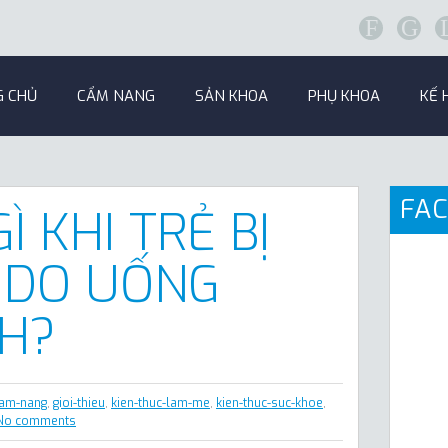
F
G
G CHỦ
CẨM NANG
SẢN KHOA
PHỤ KHOA
KẾ 
FA
Ì KHI TRẺ BỊ
 DO UỐNG
H?
am-nang
,
gioi-thieu
,
kien-thuc-lam-me
,
kien-thuc-suc-khoe
,
No comments