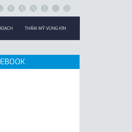
L
V
X
N
I
:
D
HOẠCH
THẨM MỸ VÙNG KÍN
CEBOOK