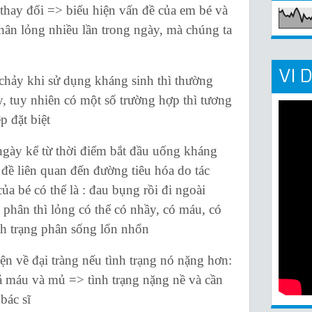
ị thay đổi => biểu hiện vấn đề của em bé và
hân lỏng nhiều lần trong ngày, mà chúng ta
VI 
ảy khi sử dụng kháng sinh thì thường
y, tuy nhiên có một số trường hợp thì tương
p đặt biệt
y kể từ thời điểm bắt đầu uống kháng
 đề liên quan đến đường tiêu hóa do tác
ủa bé có thể là : đau bụng rồi đi ngoài
t phân thì lỏng có thể có nhầy, có máu, có
nh trạng phân sống lổn nhổn
về đại tràng nếu tình trạng nó nặng hơn:
cả máu và mủ => tình trạng nặng nề và cần
 bác sĩ