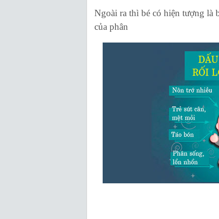
Ngoài ra thì bé có hiện tượng là 
của phân
black
white
blue