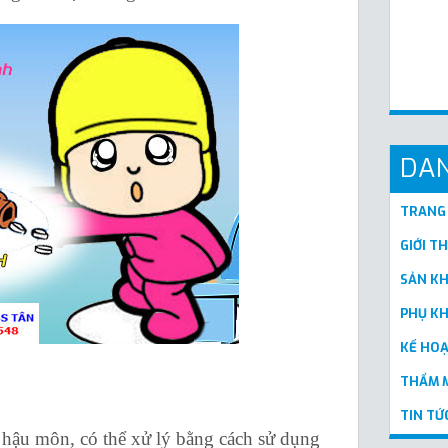
DA
TRANG
GIỚI T
SẢN K
PHỤ K
KẾ HO
THẨM M
TIN TỨ
ậu môn, có thể xử lý bằng cách sử dụng