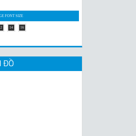
E FONT SIZE
12
14
16
 ĐỒ