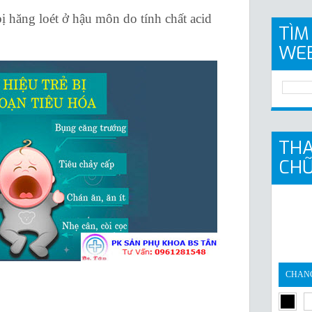
bị hăng loét ở hậu môn do tính chất acid
TÌM
WE
THA
CH
CHAN
gray