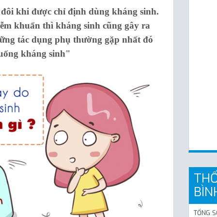
ì đôi khi được chỉ định dùng kháng sinh.
hiễm khuẩn thì kháng sinh cũng gây ra
hững tác dụng phụ thường gặp nhất đó
ẻ uống kháng sinh"
THỐ
BÌN
TỔNG S