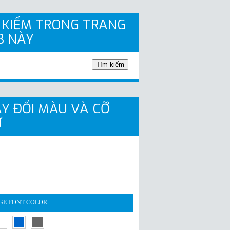
 KIẾM TRONG TRANG
B NÀY
Y ĐỔI MÀU VÀ CỠ
Ữ
GE FONT COLOR