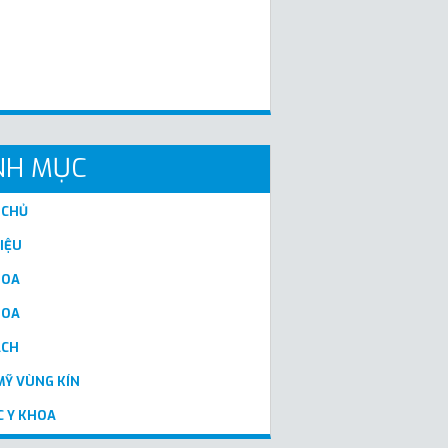
NH MỤC
 CHỦ
HIỆU
HOA
HOA
ẠCH
Ỹ VÙNG KÍN
C Y KHOA