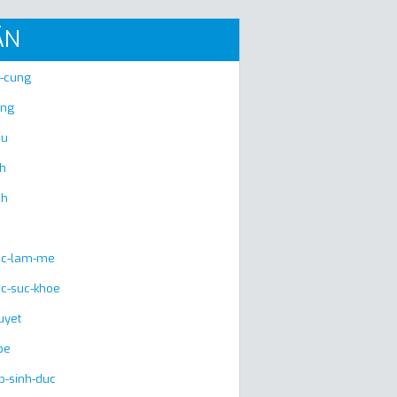
ÃN
u-cung
ng
eu
nh
ch
huc-lam-me
uc-suc-khoe
uyet
be
p-sinh-duc