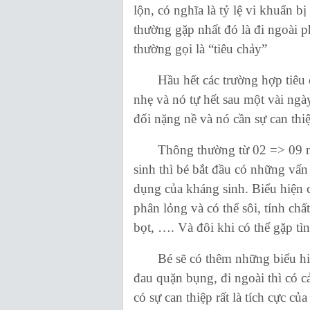
lộn, có nghĩa là tỷ lệ vi khuẩn b
thường gặp nhất đó là đi ngoài p
thường gọi là “tiêu chảy”
Hầu hết các trường hợp tiêu ch
nhẹ và nó tự hết sau một vài ngà
đối nặng nề và nó cần sự can thiệ
Thông thường từ 02 => 09 ngà
sinh thì bé bắt đầu có những vấn
dụng của kháng sinh. Biểu hiện c
phân lỏng và có thể sôi, tính chấ
bọt, …. Và đôi khi có thể gặp tì
Bé sẽ có thêm những biểu hiện 
đau quặn bụng, đi ngoài thì có 
có sự can thiệp rất là tích cực của