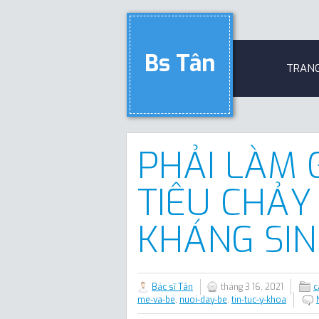
Bs Tân
TRAN
PHẢI LÀM G
TIÊU CHẢY
KHÁNG SIN
Bác sĩ Tân
tháng 3 16, 2021
c
me-va-be
,
nuoi-day-be
,
tin-tuc-y-khoa