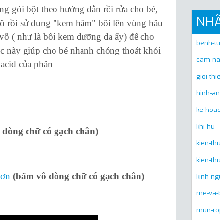
ng gói bột theo hướng dẫn rồi rửa cho bé,
NH
khô rồi sử dụng "kem hăm" bôi lên vùng hậu
vỗ ( như là bôi kem dưỡng da ấy) để cho
benh-t
c này giúp cho bé nhanh chóng thoát khỏi
cam-na
t acid của phân
gioi-thi
hinh-a
ke-hoa
khi-hu
 dòng chữ có gạch chân)
kien-t
kien-th
hơn
(bấm vô dòng chữ có gạch chân)
kinh-ng
me-va-
mun-ro