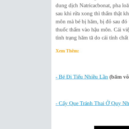
dung dịch Natricacbonat, pha loã
sau khi rửa xong thì thấm thật 
môn mà bé bị hăm, bị đỏ sau đó 
thuốc thấm vào hậu môn. Cái việ
tình trạng hăm tã do cái tính chấ
Xem Thêm:
- Bé Đi Tiểu Nhiều Lần
(bấm vô
- Cấy Que Tránh Thai Ở Quy N