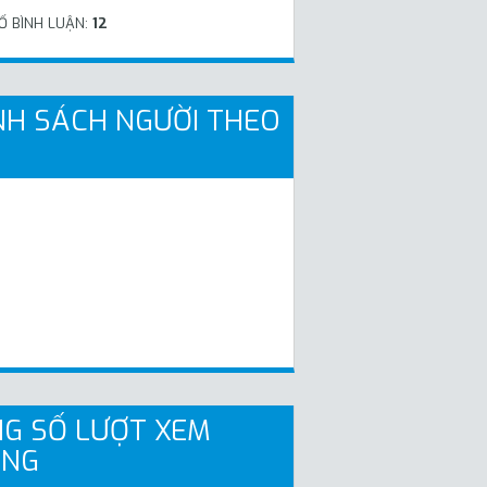
Ố BÌNH LUẬN:
12
H SÁCH NGƯỜI THEO
G SỐ LƯỢT XEM
ANG