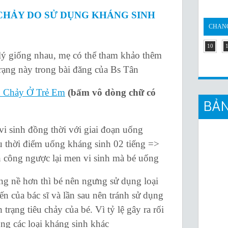
 CHẢY DO SỬ DỤNG KHÁNG SINH
CHANG
10
ý giống nhau, mẹ có thể tham khảo thêm
rạng này trong bài đăng của Bs Tân
u Chảy Ở Trẻ Em
(bấm vô dòng chữ có
BẢN
inh đồng thời với giai đoạn uống
u thời điểm uống kháng sinh 02 tiếng =>
 công ngược lại men vi sinh mà bé uống
 nề hơn thì bé nên ngưng sử dụng loại
n của bác sĩ và lần sau nên tránh sử dụng
trạng tiêu chảy của bé. Vì tỷ lệ gây ra rối
ụng các loại kháng sinh khác