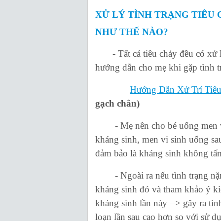
XỬ LÝ TÌNH TRẠNG TIÊU
NHƯ THẾ NÀO?
- Tất cả tiêu chảy đều có xử l
hướng dẫn cho mẹ khi gặp tình t
Hướng Dẫn Xử Trí Tiê
gạch chân)
- Mẹ nên cho bé uống men vi s
kháng sinh, men vi sinh uống sa
đảm bảo là kháng sinh không tấn
- Ngoài ra nếu tình trạng nặng
kháng sinh đó và tham khảo ý kiế
kháng sinh lần này => gây ra tình 
loạn lần sau cao hơn so với sử d