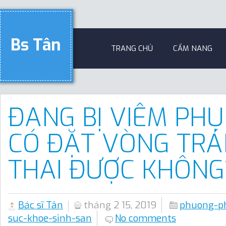
Bs Tân
TRANG CHỦ
CẨM NANG
ĐANG BỊ VIÊM PH
CÓ ĐẶT VÒNG TR
THAI ĐƯỢC KHÔNG
Bác sĩ Tân
tháng 2 15, 2019
phuong-ph
suc-khoe-sinh-san
No comments