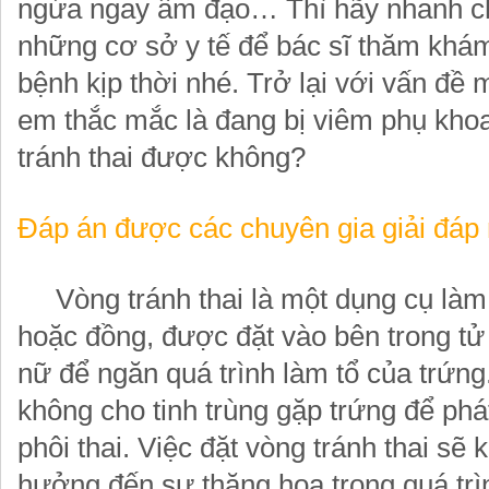
ngứa ngay âm đạo… Thì hãy nhanh c
những cơ sở y tế để bác sĩ thăm khám 
bệnh kịp thời nhé. Trở lại với vấn đề 
em thắc mắc là đang bị viêm phụ khoa
tránh thai được không?
Đáp án được các chuyên gia giải đáp
Vòng tránh thai là một dụng cụ làm
hoặc đồng, được đặt vào bên trong tử
nữ để ngăn quá trình làm tổ của trứng
không cho tinh trùng gặp trứng để phát
phôi thai. Việc đặt vòng tránh thai sẽ
black
white
blue
gray
hưởng đến sự thăng hoa trong quá trì