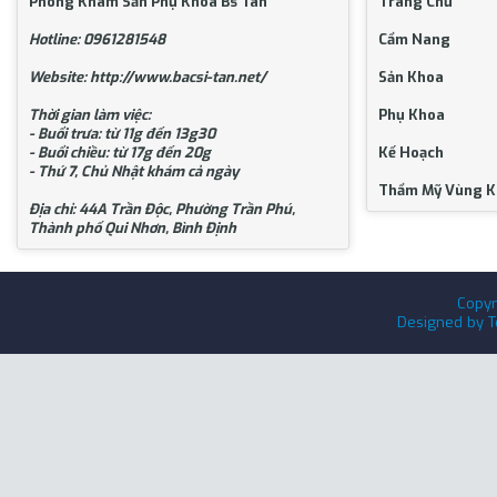
Phòng Khám Sản Phụ Khoa Bs Tân
Trang Chủ
Hotline: 0961281548
Cẩm Nang
Website: http://www.bacsi-tan.net/
Sản Khoa
Thời gian làm việc:
Phụ Khoa
- Buổi trưa: từ 11g đến 13g30
- Buổi chiều: từ 17g đến 20g
Kế Hoạch
- Thứ 7, Chủ Nhật khám cả ngày
Thẩm Mỹ Vùng K
Địa chỉ: 44A Trần Độc, Phường Trần Phú,
Thành phố Qui Nhơn, Bình Định
Copyr
Designed by
T