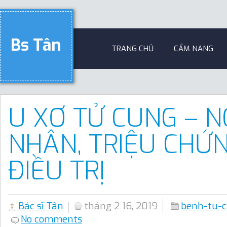
Bs Tân
TRANG CHỦ
CẨM NANG
U XƠ TỬ CUNG – 
NHÂN, TRIỆU CHỨ
ĐIỀU TRỊ
Bác sĩ Tân
tháng 2 16, 2019
benh-tu-
No comments